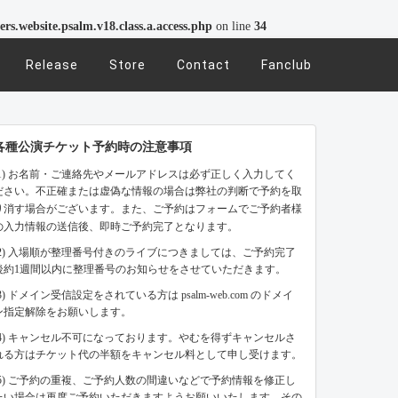
rs.website.psalm.v18.class.a.access.php
on line
34
Release
Store
Contact
Fanclub
各種公演チケット予約時の注意事項
(1) お名前・ご連絡先やメールアドレスは必ず正しく入力してく
ださい。不正確または虚偽な情報の場合は弊社の判断で予約を取
り消す場合がございます。また、ご予約はフォームでご予約者様
の入力情報の送信後、即時ご予約完了となります。
(2) 入場順が整理番号付きのライブにつきましては、ご予約完了
後約1週間以内に整理番号のお知らせをさせていただきます。
(3) ドメイン受信設定をされている方は psalm-web.com のドメイ
ン指定解除をお願いします。
(4) キャンセル不可になっております。やむを得ずキャンセルさ
れる方はチケット代の半額をキャンセル料として申し受けます。
(5) ご予約の重複、ご予約人数の間違いなどで予約情報を修正し
たい場合は再度ご予約いただきますようお願いいたします。その