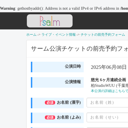
Warning
: gethostbyaddr(): Address is not a valid IPv4 or IPv6 address in
/hom
ホーム
->
ライブ・イベント情報
->
チケットの前売予約フォーム
サーム公演チケットの前売予約フ
公演日時
2025年06月08日 
慈光 6ヶ月連続企画 「I'
公演情報
柏StudioWUU (千葉
本公演の詳細はこちら
お名前 (漢字)
必須
お名前 (よみ)
必須