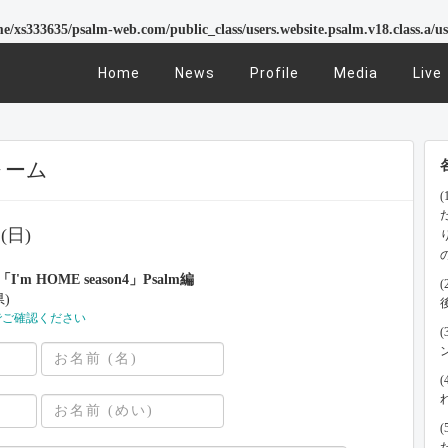
e/xs333635/psalm-web.com/public_class/users.website.psalm.v18.class.a/use
Home
News
Profile
Media
Live
ォーム
(日)
m HOME season4」Psalm編
県)
でご確認ください