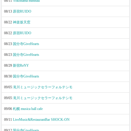
08/11
Yokohama minthall
08/13
原宿RUIDO
08/22
神楽坂天窓
08/22
原宿RUIDO
08/23
国分寺GiveHearts
08/23
国分寺GiveHearts
08/29
新宿ReNY
08/30
国分寺GiveHearts
09/05
滝川ミュージックセラーフォルテシモ
09/05
滝川ミュージックセラーフォルテシモ
09/06
札幌 musica hall cafe
09/11
LiveMusic&RestaurantBar SHOCK-ON
09/12
国分寺GiveHearts