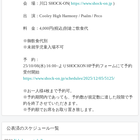
会 場：川口 SHOCK-ON(
https://www.shock-on.jp
)
出 演：Cooley High Harmony / Psalm / Peco
料 金：4,000円(税込)別途ご飲食代
※御飲食代別
※未就学児童入場不可
予 約：
25/10/08(水) 16:00~よりSHOCKON HP予約フォームにて予約
受付開始
https://www.shock-on.jp/schedules/2025/12/05/5125/
※お一人様4枚まで予約可。
※予約期間内であっても、予約数が規定数に達した段階で予
約を終了させていただきます。
※予約順でお席をお取り置き致します。
公表済のスケジュール一覧