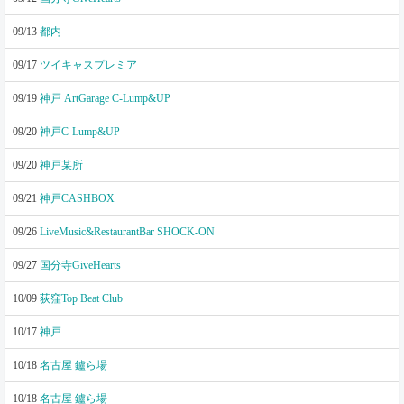
09/13
都内
09/17
ツイキャスプレミア
09/19
神戸 ArtGarage C-Lump&UP
09/20
神戸C-Lump&UP
09/20
神戸某所
09/21
神戸CASHBOX
09/26
LiveMusic&RestaurantBar SHOCK-ON
09/27
国分寺GiveHearts
10/09
荻窪Top Beat Club
10/17
神戸
10/18
名古屋 鑪ら場
10/18
名古屋 鑪ら場